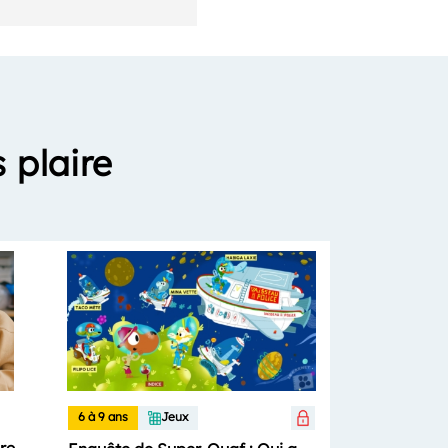
 plaire
6 à 9 ans
Jeux