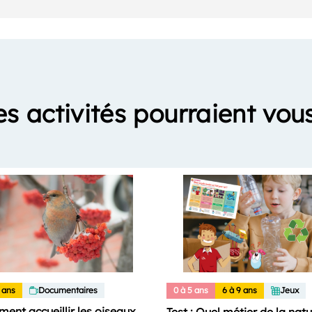
es activités pourraient vous
 ans
Documentaires
0 à 5 ans
6 à 9 ans
Jeux
ent accueillir les oiseaux