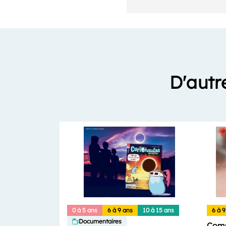
D'autr
0 à 5 ans
6 à 9 ans
10 à 15 ans
6 à 9
Documentaires
Comm