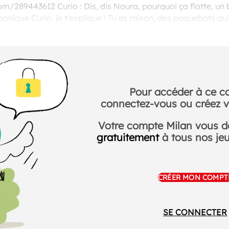
om/289443612 Curio : Dis, dis Noura, pourquoi ça flotte, un b
panique Curio, je t'explique ! Tu as raison, des paquebots qui
. Alors qu'une bille de quelques grammes coule à pic au fond 
Pour accéder à ce c
connectez-vous ou créez v
Votre compte Milan vous 
gratuitement
à tous nos jeux
CRÉER MON COMPT
SE CONNECTER