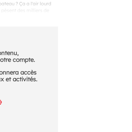
ateau ? Ça a l'air lourd
 pèsent des milliers de
de l'eau !
ontenu,
otre compte.
donnera accès
 et activités.
E