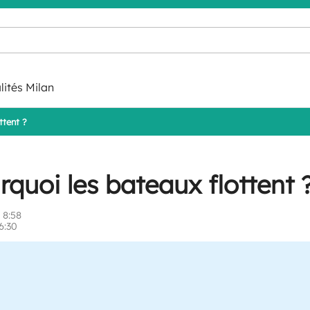
lités Milan
ttent ?
quoi les bateaux flottent 
 8:58
6:30