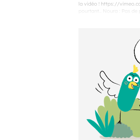
la vidéo ! https://vimeo.c
pourtant.. Noura : Pas de 
tonnes flottent sur la mer