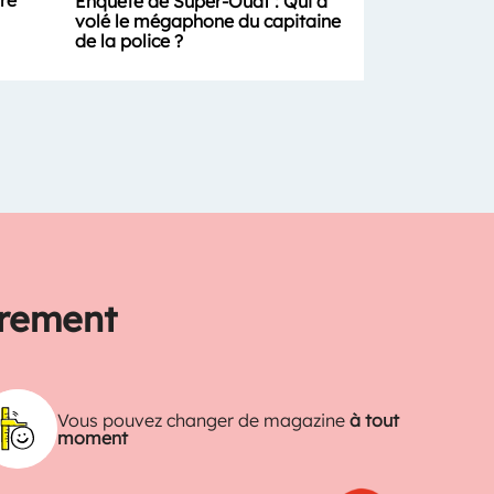
ure
Enquête de Super-Ouaf : Qui a
volé le mégaphone du capitaine
de la police ?
trement
Vous pouvez changer de magazine
à tout
moment