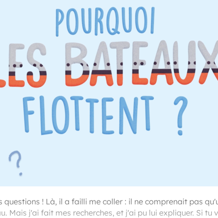
questions ! Là, il a failli me coller : il ne comprenait pas qu'
. Mais j'ai fait mes recherches, et j'ai pu lui expliquer. Si tu