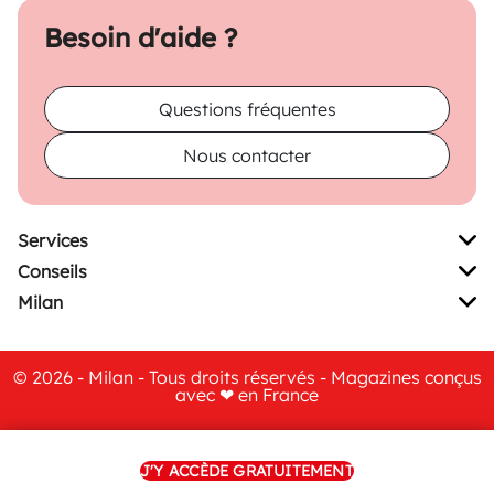
Besoin d'aide ?
Questions fréquentes
Nous contacter
Services
Conseils
Milan
© 2026 - Milan - Tous droits réservés - Magazines conçus
avec ❤ en France
CGV
|
CGU
|
Mentions Légales
|
Gestion des cookies
|
Politique de confidentialité
|
Conditions commerciales
|
J'Y ACCÈDE GRATUITEMENT
Crédits
|
Plan du site
|
Déclaration d'accessibilité