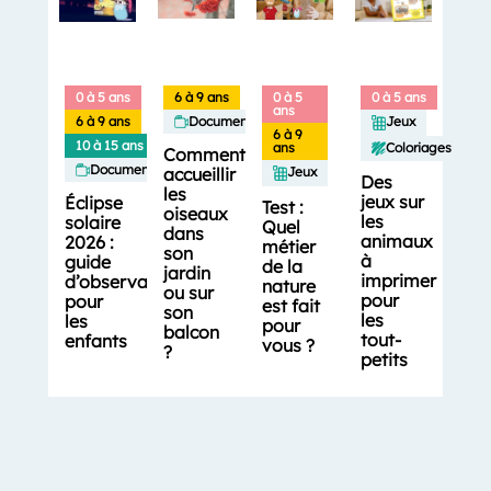
0 à 5 ans
6 à 9 ans
0 à 5
0 à 5 ans
ans
6 à 9 ans
Documentaires
Jeux
6 à 9
10 à 15 ans
Coloriages
ans
Comment
Documentaires
accueillir
Jeux
Des
les
jeux sur
Éclipse
Test :
oiseaux
les
solaire
Quel
dans
animaux
2026 :
métier
son
à
guide
de la
jardin
imprimer
d’observation
nature
ou sur
pour
pour
est fait
son
les
les
pour
balcon
tout-
enfants
vous ?
?
petits