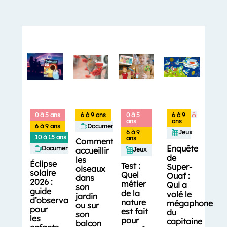
0 à 5 ans
6 à 9 ans
0 à 5
6 à 9
ans
ans
6 à 9 ans
Documentaires
6 à 9
Jeux
10 à 15 ans
ans
Comment
Enquête
Documentaires
accueillir
Jeux
de
les
Éclipse
Test :
Super-
oiseaux
solaire
Quel
Ouaf :
dans
2026 :
métier
Qui a
son
guide
de la
volé le
jardin
d’observation
nature
mégaphone
ou sur
pour
est fait
du
son
les
pour
capitaine
balcon