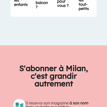
les
pour
balcon
tout-
enfants
vous ?
?
petits
S'abonner à Milan,
c'est grandir
autrement
Il recevra son magazine
à son nom
dans sa boîte aux lettres