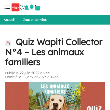
Accueil
-
Jeux et activités
-
Quiz Wapiti Collector N°4 – Les anim
Quiz Wapiti Collector
N°4 – Les animaux
familiers
Publié le
22 juin 2022
à 9:55
Modifié le 18 janvier 2023 à 13:43