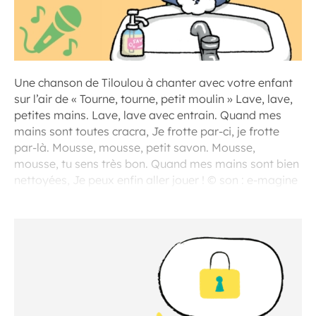
Une chanson de Tiloulou à chanter avec votre enfant
sur l’air de « Tourne, tourne, petit moulin » Lave, lave,
petites mains. Lave, lave avec entrain. Quand mes
mains sont toutes cracra, Je frotte par-ci, je frotte
par-là. Mousse, mousse, petit savon. Mousse,
mousse, tu sens très bon. Quand mes mains sont bien
nettoyées, Je peux enfin aller jouer ! © son : e-magine
Voix : Natacha Fabry Illustration : Etsuko Watanabe