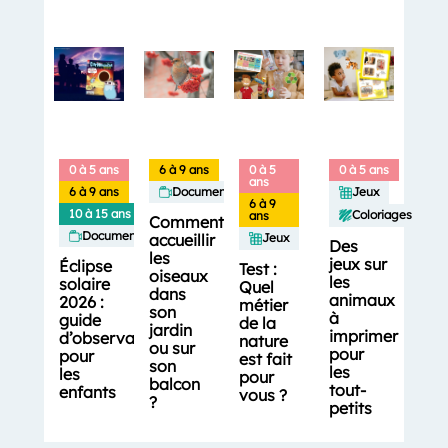
0 à 5 ans
6 à 9 ans
0 à 5
0 à 5 ans
ans
6 à 9 ans
Documentaires
Jeux
6 à 9
10 à 15 ans
Coloriages
ans
Comment
Documentaires
accueillir
Jeux
Des
les
jeux sur
Éclipse
Test :
oiseaux
les
solaire
Quel
dans
animaux
2026 :
métier
son
à
guide
de la
jardin
imprimer
d’observation
nature
ou sur
pour
pour
est fait
son
les
les
pour
balcon
tout-
enfants
vous ?
?
petits