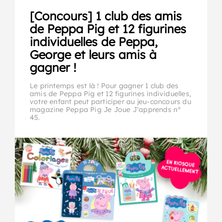
[Concours] 1 club des amis
de Peppa Pig et 12 figurines
individuelles de Peppa,
George et leurs amis à
gagner !
Le printemps est là ! Pour gagner 1 club des
amis de Peppa Pig et 12 figurines individuelles,
votre enfant peut participer au jeu-concours du
magazine Peppa Pig Je Joue J'apprends n°
45.