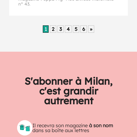
n° 43.
1
2
3
4
5
6
»
S'abonner à Milan,
c'est grandir
autrement
Il recevra son magazine
à son nom
dans sa boîte aux lettres