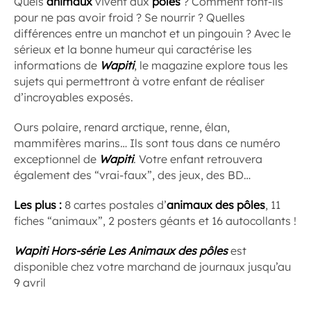
Quels
animaux
vivent aux
pôles
? Comment font-ils
pour ne pas avoir froid ? Se nourrir ? Quelles
différences entre un manchot et un pingouin ? Avec le
sérieux et la bonne humeur qui caractérise les
informations de
Wapiti
, le magazine explore tous les
sujets qui permettront à votre enfant de réaliser
d’incroyables exposés.
Ours polaire, renard arctique, renne, élan,
mammifères marins… Ils sont tous dans ce numéro
exceptionnel de
Wapiti
. Votre enfant retrouvera
également des “vrai-faux”, des jeux, des BD…
Les plus :
8 cartes postales d’
animaux des pôles
, 11
fiches “animaux”, 2 posters géants et 16 autocollants !
Wapiti
Hors-série Les Animaux des pôles
est
disponible chez votre marchand de journaux jusqu’au
9 avril