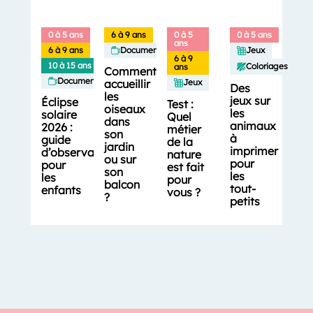
0 à 5 ans
6 à 9 ans
0 à 5
0 à 5 ans
ans
6 à 9 ans
Documentaires
Jeux
6 à 9
10 à 15 ans
Coloriages
ans
Comment
Documentaires
accueillir
Jeux
Des
les
jeux sur
Éclipse
Test :
oiseaux
les
solaire
Quel
dans
animaux
2026 :
métier
son
à
guide
de la
jardin
imprimer
d’observation
nature
ou sur
pour
pour
est fait
son
les
les
pour
balcon
tout-
enfants
vous ?
?
petits