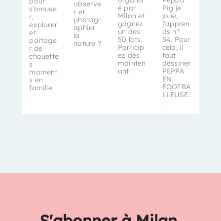
organis
Peppa
pour
observe
é par
Pig je
s’amuse
r et
Milan et
joue,
r,
photogr
gagnez
j'appren
explorer
aphier
un des
ds n°
et
la
50 lots.
54. Pour
partage
nature ?
Particip
cela, il
r de
ez dès
faut
chouette
mainten
dessiner
s
ant !
PEPPA
moment
EN
s en
FOOTBA
famille.
LLEUSE..
.
S'abonner à Milan,