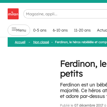
Chargement en cours...
Menu
0-5 ans
6-10 ans
11-20 ans
Actua
Accueil
-
Non classé
-
Ferdinon, le héros rebêêêle et compl
Ferdinon, l
petits
Ferdinon est un bébé
majorité. Ce héros at
et adore par-dessus 
Publié le
07 décembre 2017
à 