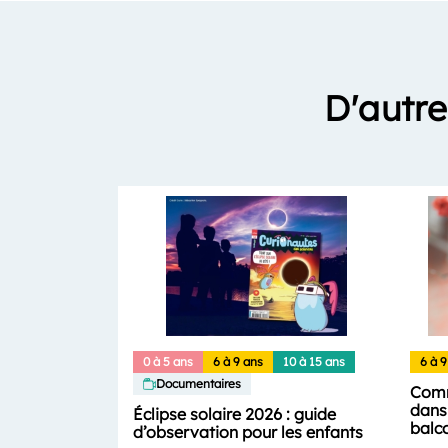
D'autre
0 à 5 ans
6 à 9 ans
10 à 15 ans
6 à 9
Documentaires
Comm
dans 
Éclipse solaire 2026 : guide
balc
d’observation pour les enfants