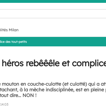
lités Milan
ice des tout-petits
e héros rebêêêle et complic
 mouton en couche-culotte (et culotté) qui a at
tachant, à la mèche indisciplinée, est en pleine
tout dire… NON !
14:03