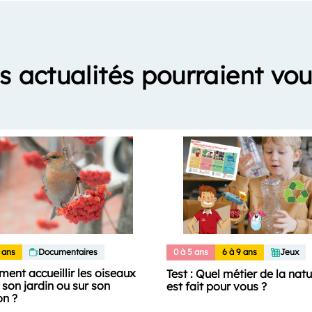
s actualités pourraient vou
 ans
Documentaires
0 à 5 ans
6 à 9 ans
Jeux
ent accueillir les oiseaux
Test : Quel métier de la nat
son jardin ou sur son
est fait pour vous ?
on ?