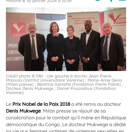
Modifié le 30 janvier 2024 à 10:39
Crédit photo © FAV : (de gauche à droite) Jean-Pierre
Massias (Institut Universitaire Varenne) ; Marie-Anne Denis
(Milan presse) ; Béatrice Garrette (Fondation Pierre Fabre) ;
Docteur Denis Mukwege ; Daniel Pouzadoux (Fondation
Varenne)
Le
Prix Nobel de la Paix 2018
a été remis au docteur
Denis Mukwege
. Milan presse se réjouit de sa
consécration pour le combat qu’il mène en République
démocratique du Congo. Le docteur Mukwege a dédié
sa vie aux femmes victimes de violences sexuelles en