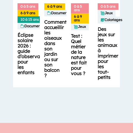
0 à 5 ans
6 à 9 ans
0 à 5
0 à 5 ans
ans
6 à 9 ans
Documentaires
Jeux
6 à 9
10 à 15 ans
Coloriages
ans
Comment
Documentaires
accueillir
Jeux
Des
les
jeux sur
Éclipse
Test :
oiseaux
les
solaire
Quel
dans
animaux
2026 :
métier
son
à
guide
de la
jardin
imprimer
d’observation
nature
ou sur
pour
pour
est fait
son
les
les
pour
balcon
tout-
enfants
vous ?
?
petits