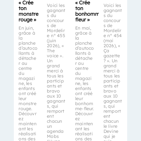
« Crée
« Crée
Voici les
Voici les
ton
ton
gagnant
gagnant
monstre
bonhomme-
s du
s du
rouge »
fleur »
concour
concour
s de
s de
En juin,
En mai,
Mordelir
Mordelir
grâce à
grâce à
e n° 455
e n° 454
la
la
(juin
(mai
planche
planche
2026), «
2026), «
d’autoco
d’autoco
The
Ça
llants à
llants à
voice ».
gazette
détache
détache
Un
? ». Un
r au
r au
grand
grand
centre
centre
merci à
merci à
du
du
tous les
tous les
magazi
magazi
particip
particip
ne, les
ne, les
ants et
ants et
enfants
enfants
bravo
bravo
ont créé
ont créé
aux 10
aux 10
leur
leur
gagnant
gagnant
monstre
bonhom
s, qui
s, qui
rouge.
me-fleur.
remport
remport
Découvr
Découvr
ent
ent
ez
ez
chacun
chacun
mainten
mainten
un
le livre
ant les
ant les
agenda
Devine
réalisati
réalisati
Mobs
qui je
ons des
ons des