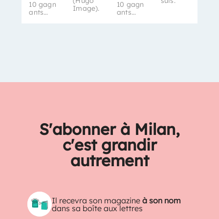
(Hugo
suis.
10 gagn
10 gagn
Image).
ants…
ants…
S'abonner à Milan,
c'est grandir
autrement
Il recevra son magazine
à son nom
dans sa boîte aux lettres