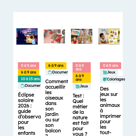
0 à 5 ans
6 à 9 ans
0 à 5
0 à 5 ans
ans
6 à 9 ans
Documentaires
Jeux
6 à 9
10 à 15 ans
Coloriages
ans
Comment
Documentaires
accueillir
Jeux
Des
les
jeux sur
Éclipse
Test :
oiseaux
les
solaire
Quel
dans
animaux
2026 :
métier
son
à
guide
de la
jardin
imprimer
d’observation
nature
ou sur
pour
pour
est fait
son
les
les
pour
balcon
tout-
enfants
vous ?
?