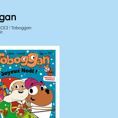
ggan
u CE2 ! Toboggan
r.