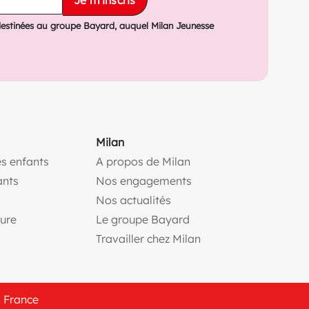
Je m'inscris
destinées au groupe Bayard, auquel Milan Jeunesse
Milan
s enfants
A propos de Milan
(ouvre une nouvelle fe
ants
Nos engagements
(ouvre une nouvelle fenêtr
Nos actualités
(ouvre une nouvelle fenêtre)
(ouvre une nouvelle fen
ture
Le groupe Bayard
(ouvre une nouvelle f
Travailler chez Milan
n France