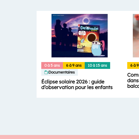
0 à 5 ans
6 à 9 ans
10 à 15 ans
6 à 9
Documentaires
Comm
dans 
Éclipse solaire 2026 : guide
balc
d’observation pour les enfants