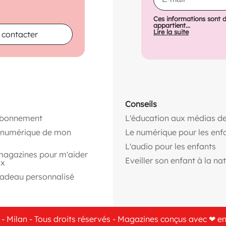
Ces informations sont 
appartient...
Lire la suite
 contacter
Conseils
abonnement
L'éducation aux médias de
n numérique de mon
Le numérique pour les enf
L'audio pour les enfants
magazines pour m'aider
Eveiller son enfant à la na
ix
cadeau personnalisé
- Milan - Tous droits réservés - Magazines conçus avec ❤ e