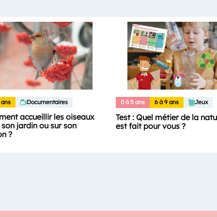
 ans
Documentaires
0 à 5 ans
6 à 9 ans
Jeux
ent accueillir les oiseaux
Test : Quel métier de la nat
son jardin ou sur son
est fait pour vous ?
on ?