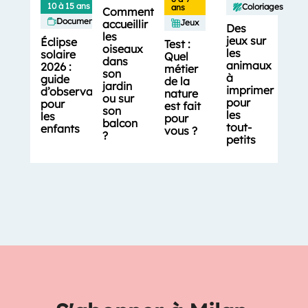
10 à 15 ans
Coloriages
ans
Comment
Documentaires
accueillir
Jeux
Des
les
jeux sur
Éclipse
Test :
oiseaux
les
solaire
Quel
dans
animaux
2026 :
métier
son
à
guide
de la
jardin
imprimer
d’observation
nature
ou sur
pour
pour
est fait
son
les
les
pour
balcon
tout-
enfants
vous ?
?
petits