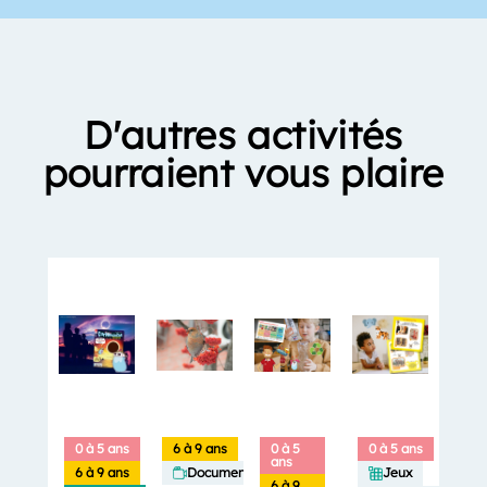
D'autres activités
pourraient vous plaire
0 à 5 ans
6 à 9 ans
0 à 5
0 à 5 ans
ans
6 à 9 ans
Documentaires
Jeux
6 à 9