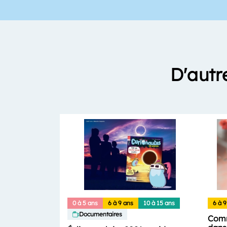
D'autr
0 à 5 ans
6 à 9 ans
10 à 15 ans
6 à 9
Documentaires
Comm