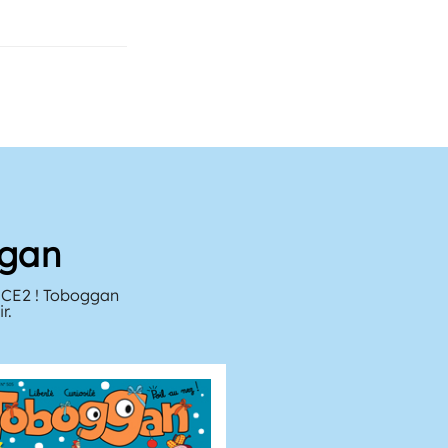
ggan
u CE2 ! Toboggan
r.