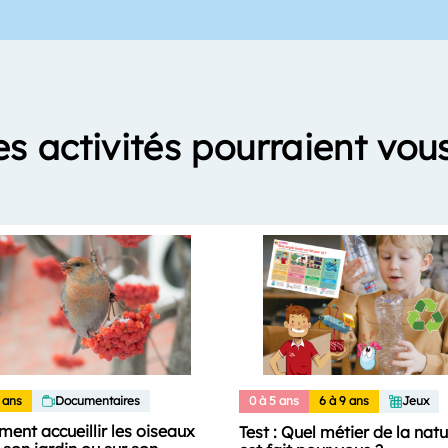
es activités pourraient vous
 ans
Documentaires
0 à 5 ans
6 à 9 ans
Jeux
ent accueillir les oiseaux
Test : Quel métier de la nat