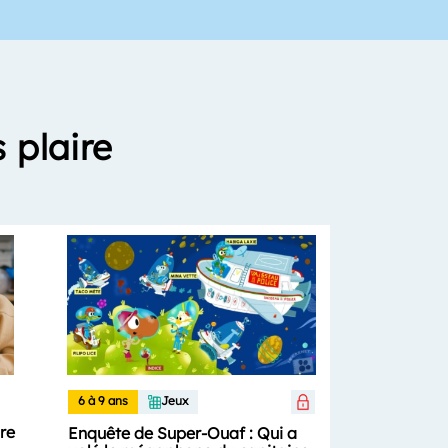
 plaire
6 à 9 ans
Jeux
ure
Enquête de Super-Ouaf : Qui a