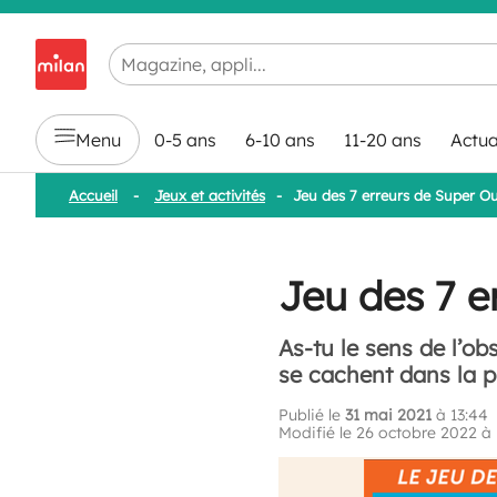
Chargement en cours...
Menu
0-5 ans
6-10 ans
11-20 ans
Actua
Accueil
-
Jeux et activités
-
Jeu des 7 erreurs de Super O
Jeu des 7 e
As-tu le sens de l’ob
se cachent dans la p
Publié le
31 mai 2021
à 13:44
Modifié le 26 octobre 2022 à 