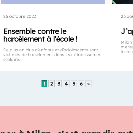
26 octobre 2023
23 ao
Ensemble contre le
J’a
harcèlement à l’école !
Milan
mensu
De plus en plus d’enfants et d’adolescents sont
lecteu
victimes de harcèlement dans leur établissement
scolaire.
1
2
3
4
5
6
»