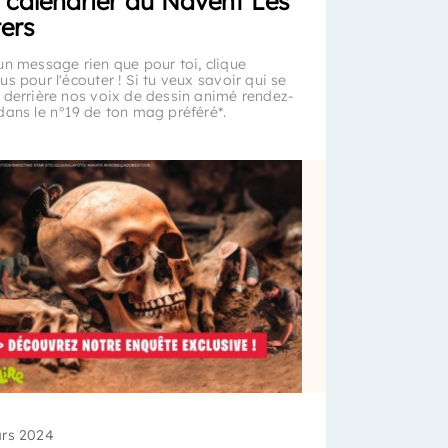
 calendrier du Navent Les
ters
un message rien que pour toi, clique
s pour l'écouter ! Si tu veux savoir qui se
 derrière nos voix de dessin animé rendez-
dans le n°19 de ton mag préféré*.
rs 2024