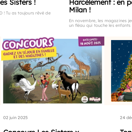
s Sisters !
Harcèlement : en pa
Milan !
 ! Tu as toujours rêvé de
En novembre, les magazines jeu
un fléau qui touche les enfants 
02 juin 2025
24 dé