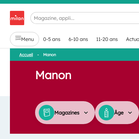
Chargement en cours...
Menu
0-5 ans
6-10 ans
11-20 ans
Actua
Accueil
-
Manon
Manon
Magazines
Âge