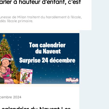
rler à hauteur d’enfant, c’est
nesse de Milan traitent du harcèlement à l’école,
dès l’école primaire.
cembre 2024