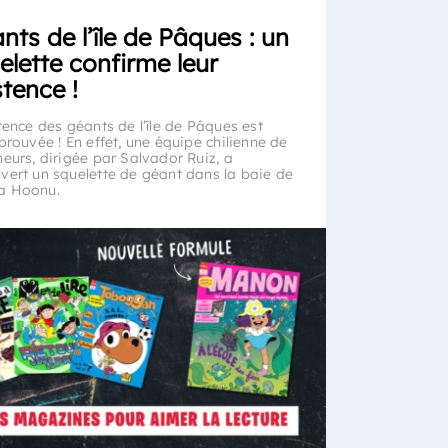
nts de l’île de Pâques : un
elette confirme leur
stence !
tence des géants de l’île de Pâques est
prouvée ! En effet, une équipe chilienne de
heurs, dirigée par Salvador Ruiz, a
vert un squelette de géant dans la baie de
a Hoonu.