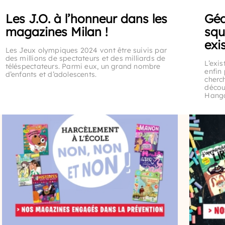
Les J.O. à l’honneur dans les
Géa
magazines Milan !
squ
exi
Les Jeux olympiques 2024 vont être suivis par
des millions de spectateurs et des milliards de
L’exis
téléspectateurs. Parmi eux, un grand nombre
enfin 
d’enfants et d’adolescents.
cherc
décou
Hang