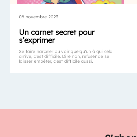
08 novembre 2023
Un carnet secret pour
s’exprimer
Se faire harceler ou voir quelqu'un à qui cela
arrive, c'est difficile. Dire non, refuser de se
laisser embêter, c'est difficile aussi.