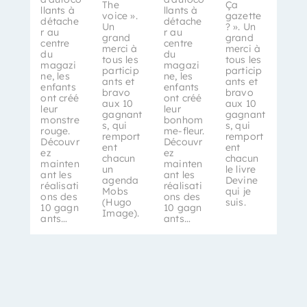
The
Ça
llants à
llants à
voice ».
gazette
détache
détache
Un
? ». Un
r au
r au
grand
grand
centre
centre
merci à
merci à
du
du
tous les
tous les
magazi
magazi
particip
particip
ne, les
ne, les
ants et
ants et
enfants
enfants
bravo
bravo
ont créé
ont créé
aux 10
aux 10
leur
leur
gagnant
gagnant
monstre
bonhom
s, qui
s, qui
rouge.
me-fleur.
remport
remport
Découvr
Découvr
ent
ent
ez
ez
chacun
chacun
mainten
mainten
un
le livre
ant les
ant les
agenda
Devine
réalisati
réalisati
Mobs
qui je
ons des
ons des
(Hugo
suis.
10 gagn
10 gagn
Image).
ants…
ants…