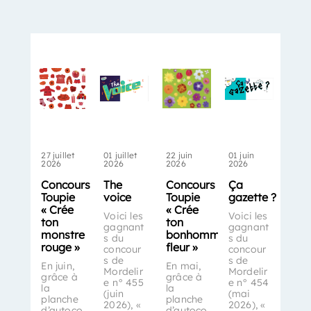
27 juillet
01 juillet
22 juin
01 juin
2026
2026
2026
2026
Concours
The
Concours
Ça
Toupie
voice
Toupie
gazette ?
« Crée
« Crée
Voici les
Voici les
ton
ton
gagnant
gagnant
monstre
bonhomme-
s du
s du
rouge »
fleur »
concour
concour
s de
s de
En juin,
En mai,
Mordelir
Mordelir
grâce à
grâce à
e n° 455
e n° 454
la
la
(juin
(mai
planche
planche
2026), «
2026), «
d’autoco
d’autoco