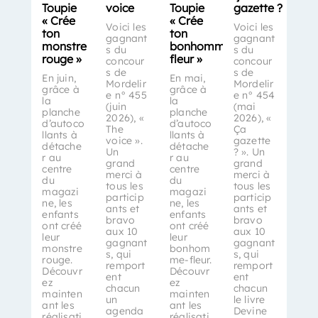
Toupie
voice
Toupie
gazette ?
« Crée
« Crée
Voici les
Voici les
ton
ton
gagnant
gagnant
monstre
bonhomme-
s du
s du
rouge »
fleur »
concour
concour
s de
s de
En juin,
En mai,
Mordelir
Mordelir
grâce à
grâce à
e n° 455
e n° 454
la
la
(juin
(mai
planche
planche
2026), «
2026), «
d’autoco
d’autoco
The
Ça
llants à
llants à
voice ».
gazette
détache
détache
Un
? ». Un
r au
r au
grand
grand
centre
centre
merci à
merci à
du
du
tous les
tous les
magazi
magazi
particip
particip
ne, les
ne, les
ants et
ants et
enfants
enfants
bravo
bravo
ont créé
ont créé
aux 10
aux 10
leur
leur
gagnant
gagnant
monstre
bonhom
s, qui
s, qui
rouge.
me-fleur.
remport
remport
Découvr
Découvr
ent
ent
ez
ez
chacun
chacun
mainten
mainten
un
le livre
ant les
ant les
agenda
Devine
réalisati
réalisati