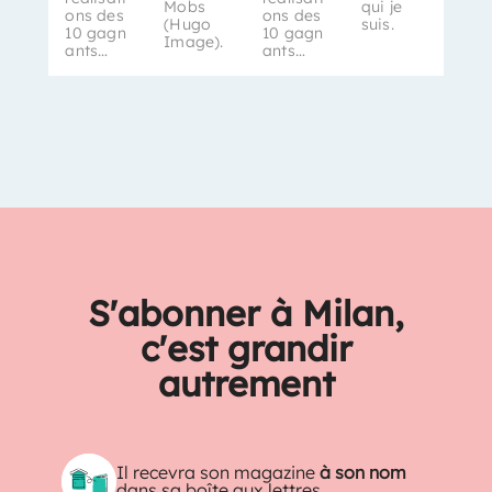
Mobs
qui je
ons des
ons des
(Hugo
suis.
10 gagn
10 gagn
Image).
ants…
ants…
S'abonner à Milan,
c'est grandir
autrement
Il recevra son magazine
à son nom
dans sa boîte aux lettres