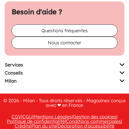
Besoin d'aide ?
Questions fréquentes
Nous contacter
Services
Conseils
Milan
© 2026 - Milan - Tous droits réservés - Magazines conçus
avec ❤ en France
CGV
|
CGU
|
Mentions Légales
|
Gestion des cookies
|
Politique de confidentialité
|
Conditions commerciales
|
Crédits
|
Plan du site
|
Déclaration d'accessibilité