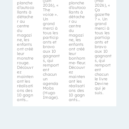
(juin
(mai
planche
planche
2026), «
2026), «
d’autoco
d’autoco
The
Ça
llants à
llants à
voice ».
gazette
détache
détache
Un
? ». Un
r au
r au
grand
grand
centre
centre
merci à
merci à
du
du
tous les
tous les
magazi
magazi
particip
particip
ne, les
ne, les
ants et
ants et
enfants
enfants
bravo
bravo
ont créé
ont créé
aux 10
aux 10
leur
leur
gagnant
gagnant
monstre
bonhom
s, qui
s, qui
rouge.
me-fleur.
remport
remport
Découvr
Découvr
ent
ent
ez
ez
chacun
chacun
mainten
mainten
un
le livre
ant les
ant les
agenda
Devine
réalisati
réalisati
Mobs
qui je
ons des
ons des
(Hugo
suis.
10 gagn
10 gagn
Image).
ants…
ants…