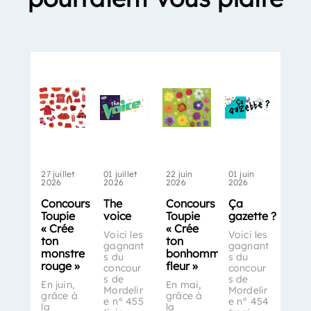
27 juillet
01 juillet
22 juin
01 juin
2026
2026
2026
2026
Concours
The
Concours
Ça
Toupie
voice
Toupie
gazette ?
« Crée
« Crée
Voici les
Voici les
ton
ton
gagnant
gagnant
monstre
bonhomme-
s du
s du
rouge »
fleur »
concour
concour
s de
s de
En juin,
En mai,
Mordelir
Mordelir
grâce à
grâce à
e n° 455
e n° 454
la
la