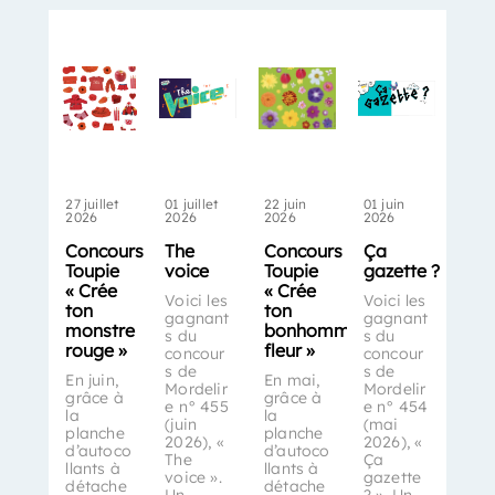
27 juillet
01 juillet
22 juin
01 juin
2026
2026
2026
2026
Concours
The
Concours
Ça
Toupie
voice
Toupie
gazette ?
« Crée
« Crée
Voici les
Voici les
ton
ton
gagnant
gagnant
monstre
bonhomme-
s du
s du
rouge »
fleur »
concour
concour
s de
s de
En juin,
En mai,
Mordelir
Mordelir
grâce à
grâce à
e n° 455
e n° 454
la
la
(juin
(mai
planche
planche
2026), «
2026), «
d’autoco
d’autoco
The
Ça
llants à
llants à
voice ».
gazette
détache
détache