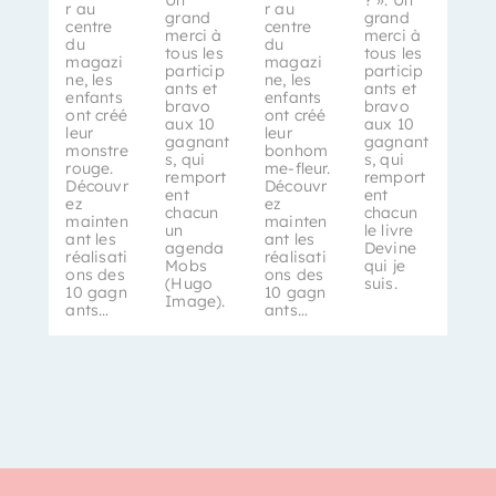
Un
? ». Un
r au
r au
grand
grand
centre
centre
merci à
merci à
du
du
tous les
tous les
magazi
magazi
particip
particip
ne, les
ne, les
ants et
ants et
enfants
enfants
bravo
bravo
ont créé
ont créé
aux 10
aux 10
leur
leur
gagnant
gagnant
monstre
bonhom
s, qui
s, qui
rouge.
me-fleur.
remport
remport
Découvr
Découvr
ent
ent
ez
ez
chacun
chacun
mainten
mainten
un
le livre
ant les
ant les
agenda
Devine
réalisati
réalisati
Mobs
qui je
ons des
ons des
(Hugo
suis.
10 gagn
10 gagn
Image).
ants…
ants…