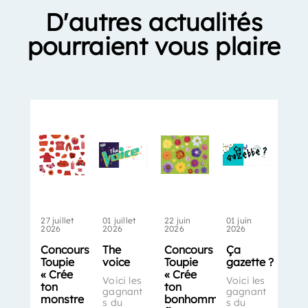
D'autres actualités
pourraient vous plaire
27 juillet
01 juillet
22 juin
01 juin
2026
2026
2026
2026
Concours
The
Concours
Ça
Toupie
voice
Toupie
gazette ?
« Crée
« Crée
Voici les
Voici les
ton
ton
gagnant
gagnant
monstre
bonhomme-
s du
s du