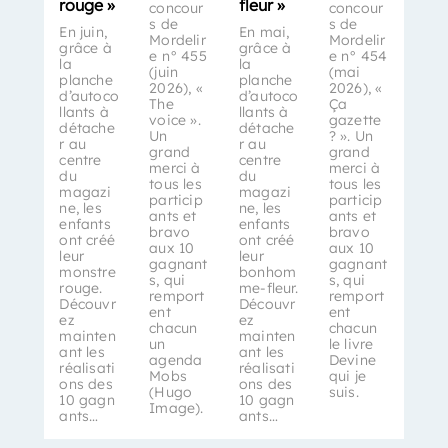
rouge »
fleur »
concour
concour
s de
s de
En juin,
En mai,
Mordelir
Mordelir
grâce à
grâce à
e n° 455
e n° 454
la
la
(juin
(mai
planche
planche
2026), «
2026), «
d’autoco
d’autoco
The
Ça
llants à
llants à
voice ».
gazette
détache
détache
Un
? ». Un
r au
r au
grand
grand
centre
centre
merci à
merci à
du
du
tous les
tous les
magazi
magazi
particip
particip
ne, les
ne, les
ants et
ants et
enfants
enfants
bravo
bravo
ont créé
ont créé
aux 10
aux 10
leur
leur
gagnant
gagnant
monstre
bonhom
s, qui
s, qui
rouge.
me-fleur.
remport
remport
Découvr
Découvr
ent
ent
ez
ez
chacun
chacun
mainten
mainten
un
le livre
ant les
ant les
agenda
Devine
réalisati
réalisati
Mobs
qui je
ons des
ons des
(Hugo
suis.
10 gagn
10 gagn
Image).
ants…
ants…