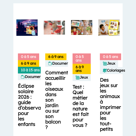
0 à 5 ans
6 à 9 ans
0 à 5
0 à 5 ans
ans
6 à 9 ans
Documentaires
Jeux
6 à 9
10 à 15 ans
Coloriages
ans
Comment
Documentaires
accueillir
Jeux
Des
les
jeux sur
Éclipse
Test :
oiseaux
les
solaire
Quel
dans
animaux
2026 :
métier
son
à
guide
de la
jardin
imprimer
d’observation
nature
ou sur
pour
pour
est fait
son
les
les
pour
balcon
tout-
enfants
vous ?
?
petits