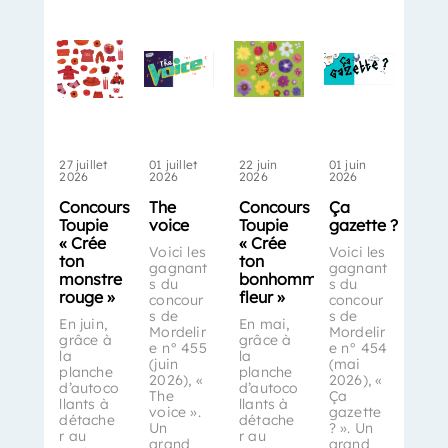
27 juillet
01 juillet
22 juin
01 juin
2026
2026
2026
2026
Concours
The
Concours
Ça
Toupie
voice
Toupie
gazette ?
« Crée
« Crée
Voici les
Voici les
ton
ton
gagnant
gagnant
monstre
bonhomme-
s du
s du
rouge »
fleur »
concour
concour
s de
s de
En juin,
En mai,
Mordelir
Mordelir
grâce à
grâce à
e n° 455
e n° 454
la
la
(juin
(mai
planche
planche
2026), «
2026), «
d’autoco
d’autoco
The
Ça
llants à
llants à
voice ».
gazette
détache
détache
Un
? ». Un
r au
r au
grand
grand