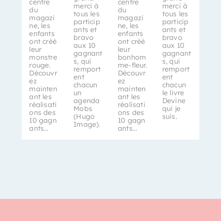
centre
centre
merci à
merci à
du
du
tous les
tous les
magazi
magazi
particip
particip
ne, les
ne, les
ants et
ants et
enfants
enfants
bravo
bravo
ont créé
ont créé
aux 10
aux 10
leur
leur
gagnant
gagnant
monstre
bonhom
s, qui
s, qui
rouge.
me-fleur.
remport
remport
Découvr
Découvr
ent
ent
ez
ez
chacun
chacun
mainten
mainten
un
le livre
ant les
ant les
agenda
Devine
réalisati
réalisati
Mobs
qui je
ons des
ons des
(Hugo
suis.
10 gagn
10 gagn
Image).
ants…
ants…