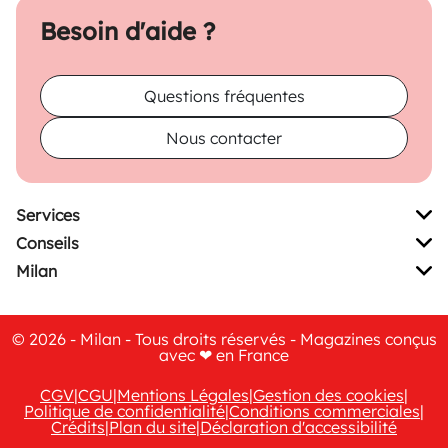
Besoin d'aide ?
Questions fréquentes
Nous contacter
Services
Conseils
Milan
© 2026 - Milan - Tous droits réservés - Magazines conçus
avec ❤ en France
CGV
|
CGU
|
Mentions Légales
|
Gestion des cookies
|
Politique de confidentialité
|
Conditions commerciales
|
Crédits
|
Plan du site
|
Déclaration d'accessibilité