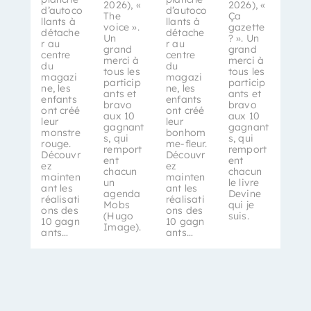
2026), «
2026), «
d’autoco
d’autoco
The
Ça
llants à
llants à
voice ».
gazette
détache
détache
Un
? ». Un
r au
r au
grand
grand
centre
centre
merci à
merci à
du
du
tous les
tous les
magazi
magazi
particip
particip
ne, les
ne, les
ants et
ants et
enfants
enfants
bravo
bravo
ont créé
ont créé
aux 10
aux 10
leur
leur
gagnant
gagnant
monstre
bonhom
s, qui
s, qui
rouge.
me-fleur.
remport
remport
Découvr
Découvr
ent
ent
ez
ez
chacun
chacun
mainten
mainten
un
le livre
ant les
ant les
agenda
Devine
réalisati
réalisati
Mobs
qui je
ons des
ons des
(Hugo
suis.
10 gagn
10 gagn
Image).
ants…
ants…