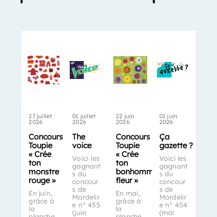
27 juillet
01 juillet
22 juin
01 juin
2026
2026
2026
2026
Concours
The
Concours
Ça
Toupie
voice
Toupie
gazette ?
« Crée
« Crée
Voici les
Voici les
ton
ton
gagnant
gagnant
monstre
bonhomme-
s du
s du
rouge »
fleur »
concour
concour
s de
s de
En juin,
En mai,
Mordelir
Mordelir
grâce à
grâce à
e n° 455
e n° 454
la
la
(juin
(mai
planche
planche