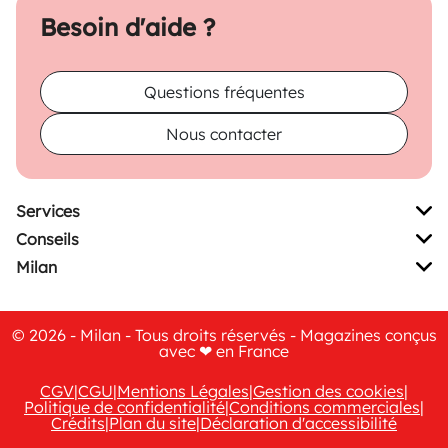
Besoin d'aide ?
Questions fréquentes
Nous contacter
Services
Conseils
Milan
© 2026 - Milan - Tous droits réservés - Magazines conçus
avec ❤ en France
CGV
|
CGU
|
Mentions Légales
|
Gestion des cookies
|
Politique de confidentialité
|
Conditions commerciales
|
Crédits
|
Plan du site
|
Déclaration d'accessibilité