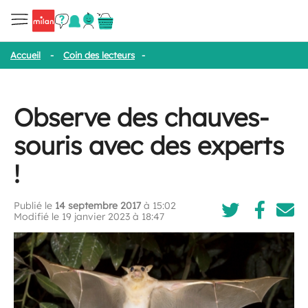
Accueil
-
Coin des lecteurs
-
Observe des chauves-souris avec des
Observe des chauves-
souris avec des experts
!
Publié le
14 septembre 2017
à 15:02
Modifié le 19 janvier 2023 à 18:47