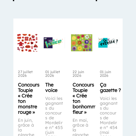
27 juillet
01 juillet
22 juin
01 juin
2026
2026
2026
2026
Concours
The
Concours
Ça
Toupie
voice
Toupie
gazette ?
« Crée
« Crée
Voici les
Voici les
ton
ton
gagnant
gagnant
monstre
bonhomme-
s du
s du
rouge »
fleur »
concour
concour
s de
s de
En juin,
En mai,
Mordelir
Mordelir
grâce à
grâce à
e n° 455
e n° 454
la
la
(juin
(mai
planche
planche