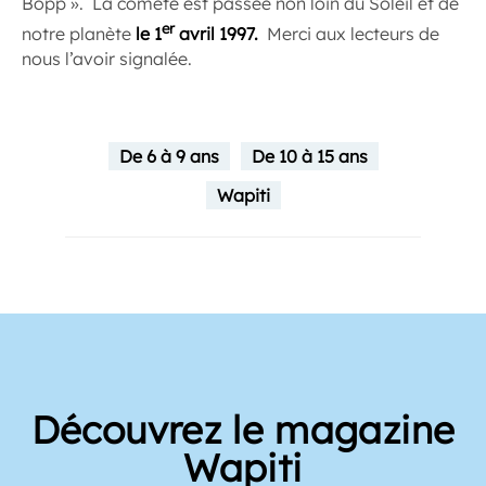
Bopp ». La comète est passée non loin du Soleil et de
er
notre planète
le 1
avril 1997.
Merci aux lecteurs de
nous l’avoir signalée.
De 6 à 9 ans
De 10 à 15 ans
Wapiti
Découvrez le magazine
Wapiti