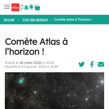
Accueil
-
Coin des lecteurs
-
Comète Atlas à l’horizon !
Comète Atlas à
l’horizon !
Publié le
26 mars 2020
à 16:50
Modifié le 19 janvier 2023 à 18:39