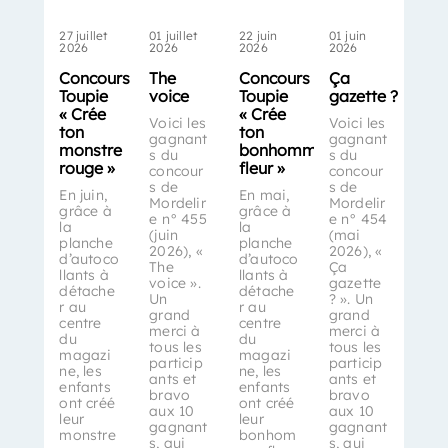
27 juillet
01 juillet
22 juin
01 juin
2026
2026
2026
2026
Concours
The
Concours
Ça
Toupie
voice
Toupie
gazette ?
« Crée
« Crée
Voici les
Voici les
ton
ton
gagnant
gagnant
monstre
bonhomme-
s du
s du
rouge »
fleur »
concour
concour
s de
s de
En juin,
En mai,
Mordelir
Mordelir
grâce à
grâce à
e n° 455
e n° 454
la
la
(juin
(mai
planche
planche
2026), «
2026), «
d’autoco
d’autoco
The
Ça
llants à
llants à
voice ».
gazette
détache
détache
Un
? ». Un
r au
r au
grand
grand
centre
centre
merci à
merci à
du
du
tous les
tous les
magazi
magazi
particip
particip
ne, les
ne, les
ants et
ants et
enfants
enfants
bravo
bravo
ont créé
ont créé
aux 10
aux 10
leur
leur
gagnant
gagnant
monstre
bonhom
s, qui
s, qui