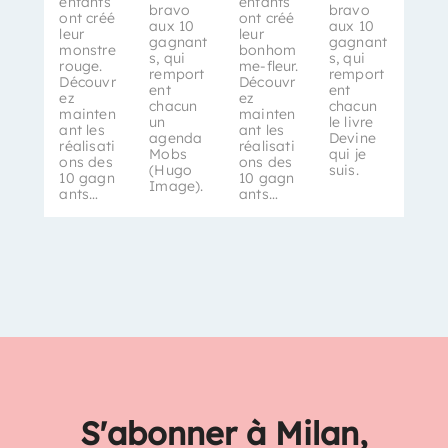
enfants
enfants
bravo
bravo
ont créé
ont créé
aux 10
aux 10
leur
leur
gagnant
gagnant
monstre
bonhom
s, qui
s, qui
rouge.
me-fleur.
remport
remport
Découvr
Découvr
ent
ent
ez
ez
chacun
chacun
mainten
mainten
un
le livre
ant les
ant les
agenda
Devine
réalisati
réalisati
Mobs
qui je
ons des
ons des
(Hugo
suis.
10 gagn
10 gagn
Image).
ants…
ants…
S'abonner à Milan,