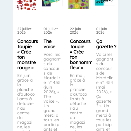
27 juillet
01 juillet
22 juin
01 juin
2026
2026
2026
2026
Concours
The
Concours
Ça
Toupie
voice
Toupie
gazette ?
« Crée
« Crée
Voici les
Voici les
ton
ton
gagnant
gagnant
monstre
bonhomme-
s du
s du
rouge »
fleur »
concour
concour
s de
s de
En juin,
En mai,
Mordelir
Mordelir
grâce à
grâce à
e n° 455
e n° 454
la
la
(juin
(mai
planche
planche
2026), «
2026), «
d’autoco
d’autoco
The
Ça
llants à
llants à
voice ».
gazette
détache
détache
Un
? ». Un
r au
r au
grand
grand
centre
centre
merci à
merci à
du
du
tous les
tous les
magazi
magazi
particip
particip
ne, les
ne, les
ants et
ants et