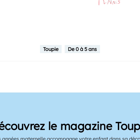
Toupie
De 0 à 5 ans
écouvrez le magazine Toup
 années maternelle accompagne votre enfant dans sa décou