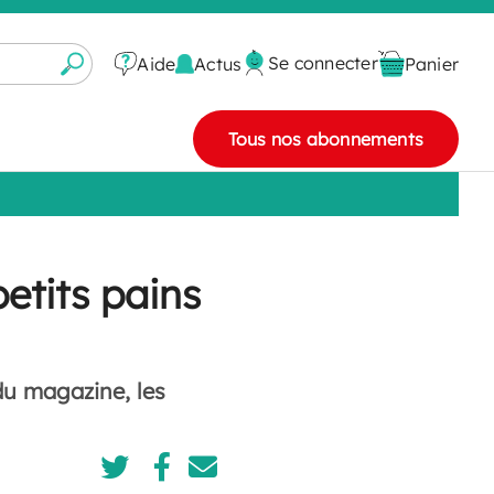
Se connecter
Actus
Aide
Panier
Tous nos abonnements
etits pains
du magazine, les