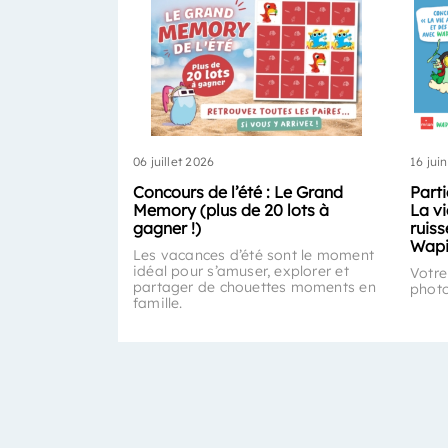
06 juillet 2026
16 jui
Concours de l’été : Le Grand
Part
Memory (plus de 20 lots à
La vi
gagner !)
ruis
Wapi
Les vacances d’été sont le moment
idéal pour s’amuser, explorer et
Votre
partager de chouettes moments en
photo
famille.