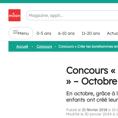
Chargement en cours...
Menu
0-5 ans
6-10 ans
11-20 ans
Actua
Accueil
-
Concours
-
Concours « Crée tes bonshommes en p
Concours «
» – Octobre
En octobre, grâce à 
enfants ont créé le
Publié le
21 février 2018
à 15:1
Modifié le 30 janvier 2024 à 