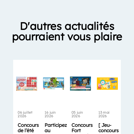
D'autres actualités
pourraient vous plaire
06 juillet
16 juin
05 juin
13 mai
2026
2026
2026
2026
Concours
Participez
Concours
[ Jeu-
de l’été
au
Fort
concours