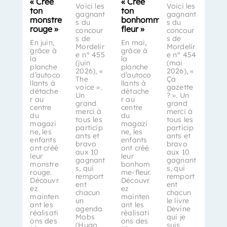
« Crée
« Crée
Voici les
Voici les
ton
ton
gagnant
gagnant
monstre
bonhomme-
s du
s du
rouge »
fleur »
concour
concour
s de
s de
En juin,
En mai,
Mordelir
Mordelir
grâce à
grâce à
e n° 455
e n° 454
la
la
(juin
(mai
planche
planche
2026), «
2026), «
d’autoco
d’autoco
The
Ça
llants à
llants à
voice ».
gazette
détache
détache
Un
? ». Un
r au
r au
grand
grand
centre
centre
merci à
merci à
du
du
tous les
tous les
magazi
magazi
particip
particip
ne, les
ne, les
ants et
ants et
enfants
enfants
bravo
bravo
ont créé
ont créé
aux 10
aux 10
leur
leur
gagnant
gagnant
monstre
bonhom
s, qui
s, qui
rouge.
me-fleur.
remport
remport
Découvr
Découvr
ent
ent
ez
ez
chacun
chacun
mainten
mainten
un
le livre
ant les
ant les
agenda
Devine
réalisati
réalisati
Mobs
qui je
ons des
ons des
(Hugo
suis.