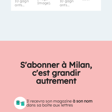
10 gagn
10 gagn
Image).
ants…
ants…
S'abonner à Milan,
c'est grandir
autrement
Il recevra son magazine
à son nom
dans sa boîte aux lettres