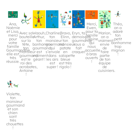
Ana,
Merci,
Théo,
Noémie
Ewen,
on a
et Lisa,
pour ta
adoré
Avec sa
Waouh,
Charline,
Bravo,
Eryn, ta
Marion,
merci
famille
ton
bouteille
Arthur,
ton
Elinn,
demoiselle
on a
pour
Cuisine
petit
sur la
ton
monsieur
ton
gourmande
vraiment
votre
qui
bonhomme
tête,
bonhomme
gourmand
monsieur
nous a
envie
famille
nous
trop
ton
gourmand
qui
patate
fait
de
Gourmandine,
accueille
mignon
monsieur
est
s’envole
en
craquer.
faire
elle est
à bras
!
gourmand
vraiment
dans
salopette
partie
très
ouverts
est le
géant !
les airs
bleue
de ton
réussie.
!
roi des
est
est très
équipe
acrobates,
super !
rigolo !
de
Antoine
cuisiniers.
!
Violette,
ton
monsieur
gourmand
et son
chien
sont
très
chouettes
!