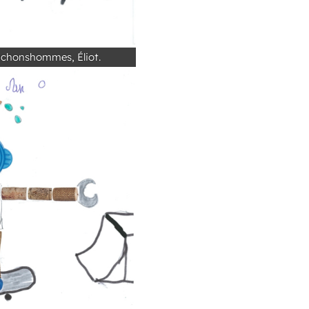
uchonshommes, Éliot.