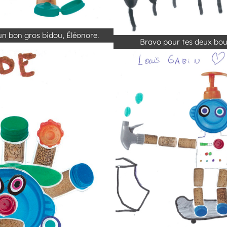
 bon gros bidou, Éléonore.
Bravo pour tes deux bo