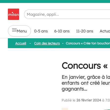
Chargement en cours...
Menu
0-5 ans
6-10 ans
11-20 ans
Actua
Accueil
-
Coin des lecteurs
-
Concours « Crée ton bouch
Concours «
En janvier, grâce à 
enfants ont créé leu
gagnants…
Publié le
26 février 2024
à 7: