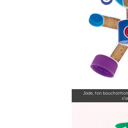
Jade, ton bouchonhom
s’a