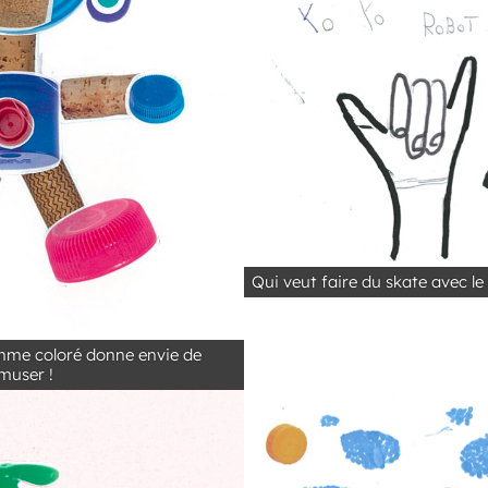
Qui veut faire du skate avec 
me coloré donne envie de
muser !