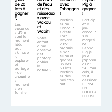
de 20
de l’eau
avec
Pig à
lots à
et des
Toboggan
gagner
gagner
ruisseaux
!
!
!)
» avec
Particip
Particip
Wakou
ez au
ez au
Les
et
Concour
jeu-
vacance
Wapiti
s d'été
concour
s d’été
Fort
s du
sont le
Votre
Boyard
magazi
moment
enfant
2026
ne
idéal
aime
organis
Peppa
pour
observe
é par
Pig je
s’amuse
r et
Milan et
joue,
r,
photogr
gagnez
j'appren
explorer
aphier
un des
ds n°
et
la
50 lots.
54. Pour
partage
nature ?
Particip
cela, il
r de
ez dès
faut
chouette
mainten
dessiner
s
ant !
PEPPA
moment
EN
s en
FOOTBA
famille.
LLEUSE..
.