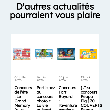
D'autres actualités
pourraient vous plaire
06 juillet
16 juin
05 juin
13 mai
2026
2026
2026
2026
Concours
Participez
Concours
[ Jeu-
de l’été
au
Fort
concours
: Le
concours
Boyard
Peppa
Grand
photo «
:
Pig ] 30
Memory
La vie
l’aventure
COUVERTS
(plus
au bord
continue
Peppa