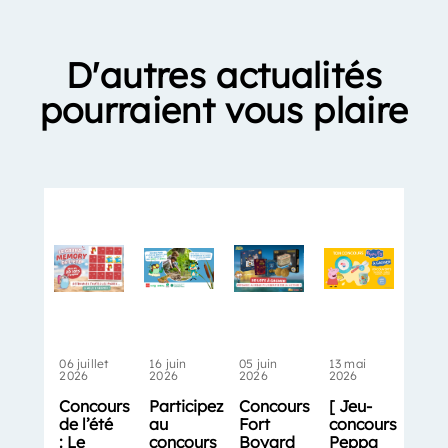
D'autres actualités
pourraient vous plaire
06 juillet
16 juin
05 juin
13 mai
2026
2026
2026
2026
Concours
Participez
Concours
[ Jeu-
de l’été
au
Fort
concours
: Le
concours
Boyard
Peppa