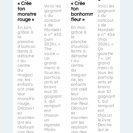
« Crée
« Crée
Voici les
Voici les
ton
ton
gagnant
gagnant
monstre
bonhomme-
s du
s du
rouge »
fleur »
concour
concour
s de
s de
En juin,
En mai,
Mordelir
Mordelir
grâce à
grâce à
e n° 455
e n° 454
la
la
(juin
(mai
planche
planche
2026), «
2026), «
d’autoco
d’autoco
The
Ça
llants à
llants à
voice ».
gazette
détache
détache
Un
? ». Un
r au
r au
grand
grand
centre
centre
merci à
merci à
du
du
tous les
tous les
magazi
magazi
particip
particip
ne, les
ne, les
ants et
ants et
enfants
enfants
bravo
bravo
ont créé
ont créé
aux 10
aux 10
leur
leur
gagnant
gagnant
monstre
bonhom
s, qui
s, qui
rouge.
me-fleur.
remport
remport
Découvr
Découvr
ent
ent
ez
ez
chacun
chacun
mainten
mainten
un
le livre
ant les
ant les
agenda
Devine
réalisati
réalisati
Mobs
qui je
ons des
ons des