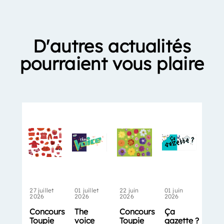
D'autres actualités
pourraient vous plaire
27 juillet
01 juillet
22 juin
01 juin
2026
2026
2026
2026
Concours
The
Concours
Ça
Toupie
voice
Toupie
gazette ?