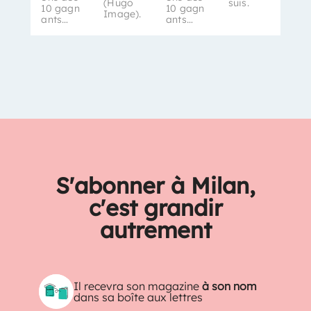
(Hugo
suis.
10 gagn
10 gagn
Image).
ants…
ants…
S'abonner à Milan,
c'est grandir
autrement
Il recevra son magazine
à son nom
dans sa boîte aux lettres