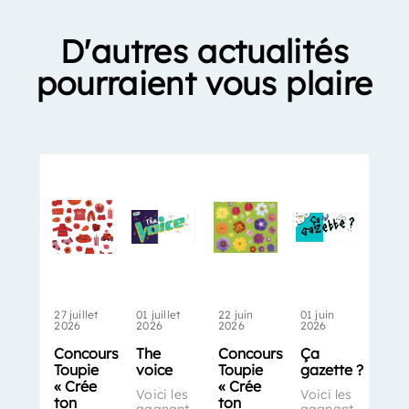
D'autres actualités
pourraient vous plaire
27 juillet
01 juillet
22 juin
01 juin
2026
2026
2026
2026
Concours
The
Concours
Ça
Toupie
voice
Toupie
gazette ?
« Crée
« Crée
Voici les
Voici les
ton
ton
gagnant
gagnant