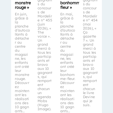
monstre
bonhomme-
s du
s du
rouge »
fleur »
concour
concour
s de
s de
En juin,
En mai,
Mordelir
Mordelir
grâce à
grâce à
e n° 455
e n° 454
la
la
(juin
(mai
planche
planche
2026), «
2026), «
d’autoco
d’autoco
The
Ça
llants à
llants à
voice ».
gazette
détache
détache
Un
? ». Un
r au
r au
grand
grand
centre
centre
merci à
merci à
du
du
tous les
tous les
magazi
magazi
particip
particip
ne, les
ne, les
ants et
ants et
enfants
enfants
bravo
bravo
ont créé
ont créé
aux 10
aux 10
leur
leur
gagnant
gagnant
monstre
bonhom
s, qui
s, qui
rouge.
me-fleur.
remport
remport
Découvr
Découvr
ent
ent
ez
ez
chacun
chacun
mainten
mainten
un
le livre
ant les
ant les
agenda
Devine
réalisati
réalisati
Mobs
qui je
ons des
ons des
(Hugo
suis.
10 gagn
10 gagn
Image).
ants…
ants…