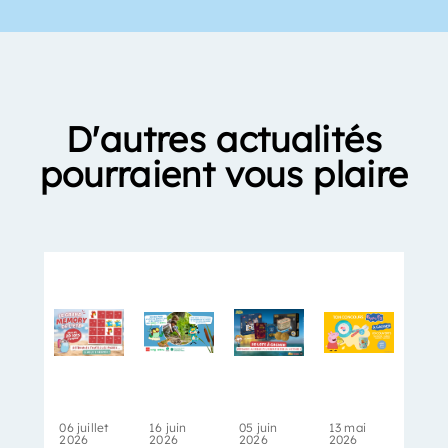
D'autres actualités
pourraient vous plaire
06 juillet
16 juin
05 juin
13 mai
2026
2026
2026
2026