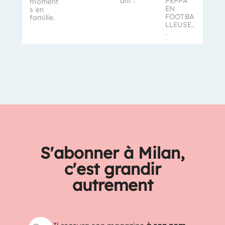
ant !
PEPPA
moment
EN
s en
FOOTBA
famille.
LLEUSE..
.
S'abonner à Milan,
c'est grandir
autrement