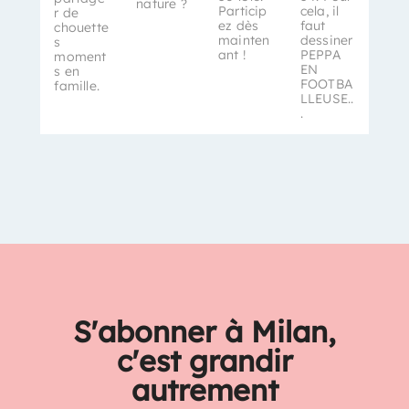
nature ?
Particip
cela, il
r de
ez dès
faut
chouette
mainten
dessiner
s
ant !
PEPPA
moment
EN
s en
FOOTBA
famille.
LLEUSE..
.
S'abonner à Milan,
c'est grandir
autrement