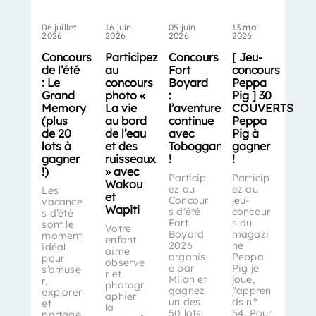
06 juillet
16 juin
05 juin
13 mai
2026
2026
2026
2026
Concours
Participez
Concours
[ Jeu-
de l’été
au
Fort
concours
: Le
concours
Boyard
Peppa
Grand
photo «
:
Pig ] 30
Memory
La vie
l’aventure
COUVERTS
(plus
au bord
continue
Peppa
de 20
de l’eau
avec
Pig à
lots à
et des
Toboggan
gagner
gagner
ruisseaux
!
!
!)
» avec
Particip
Particip
Wakou
ez au
ez au
Les
et
Concour
jeu-
vacance
Wapiti
s d'été
concour
s d’été
Fort
s du
sont le
Votre
Boyard
magazi
moment
enfant
2026
ne
idéal
aime
organis
Peppa
pour
observe
é par
Pig je
s’amuse
r et
Milan et
joue,
r,
photogr
gagnez
j'appren
explorer
aphier
un des
ds n°
et
la
50 lots.
54. Pour
partage