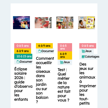
0 à 5 ans
6 à 9 ans
0 à 5
0 à 5 ans
ans
6 à 9 ans
Documentaires
Jeux
6 à 9
10 à 15 ans
Coloriages
ans
Comment
Documentaires
accueillir
Jeux
Des
les
jeux sur
Éclipse
Test :
oiseaux
les
solaire
Quel
dans
animaux
2026 :
métier
son
à
guide
de la
jardin
imprimer
d’observation
nature
ou sur
pour
pour
est fait
son
les
les
pour
balcon
tout-
enfants
vous ?
?
petits