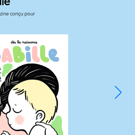
le
azine conçu pour