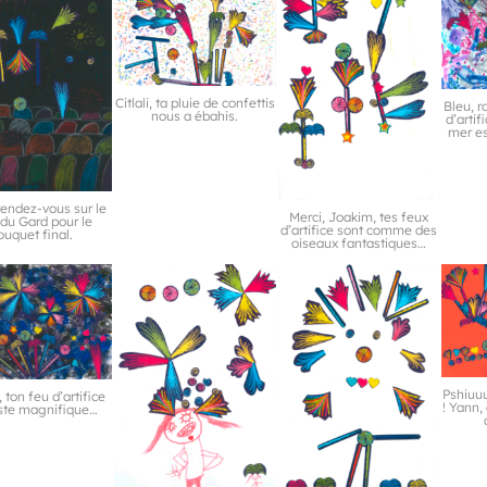
Citlali, ta pluie de confettis
Bleu, r
nous a ébahis.
d’artif
mer es
rendez-vous sur le
Merci, Joakim, tes feux
 du Gard pour le
d’artifice sont comme des
ouquet final.
oiseaux fantastiques…
Pshiuu
ton feu d’artifice
! Yann,
uste magnifique…