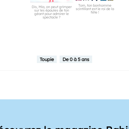
Tom, ton bonhomme
Dis, Mia, on peut grimper
scintillant est le roi de la
sur les épaules de ton
fête !
géant pour admirer le
spectacle ?
Toupie
De 0 à 5 ans