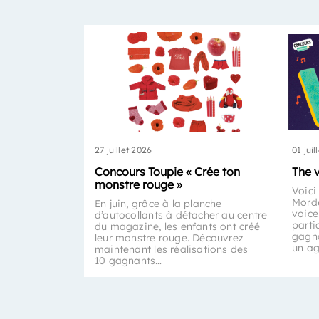
27 juillet 2026
01 juil
Concours Toupie « Crée ton
The 
monstre rouge »
Voici
Morde
En juin, grâce à la planche
voice
d’autocollants à détacher au centre
parti
du magazine, les enfants ont créé
gagna
leur monstre rouge. Découvrez
un a
maintenant les réalisations des
10 gagnants…