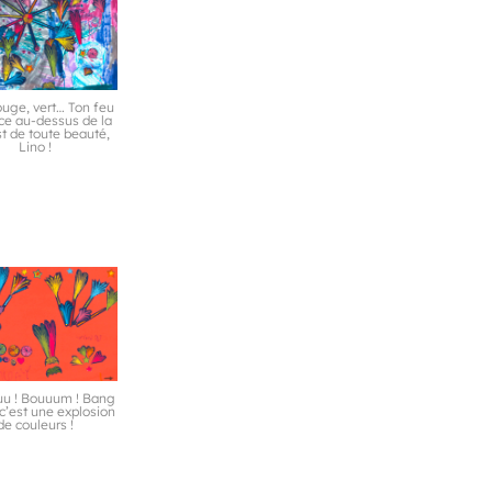
ouge, vert… Ton feu
ice au-dessus de la
t de toute beauté,
Lino !
uu ! Bouuum ! Bang
 c’est une explosion
de couleurs !