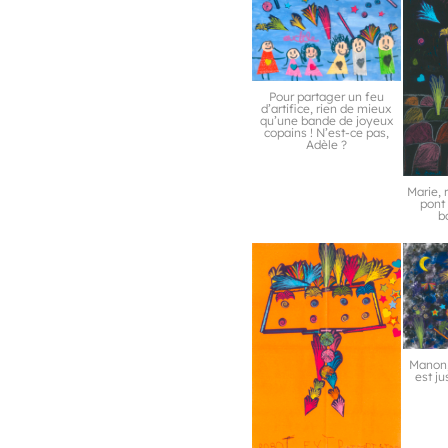
Pour partager un feu
d’artifice, rien de mieux
qu’une bande de joyeux
copains ! N’est-ce pas,
Adèle ?
Marie, 
pont
b
Manon, 
est j