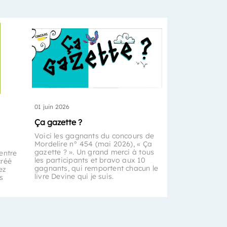
01 juin 2026
Ça gazette ?
Voici les gagnants du concours de
Mordelire n° 454 (mai 2026), « Ça
gazette ? ». Un grand merci à tous
entre
les participants et bravo aux 10
créé
gagnants, qui remportent chacun le
ez
livre Devine qui je suis.
s