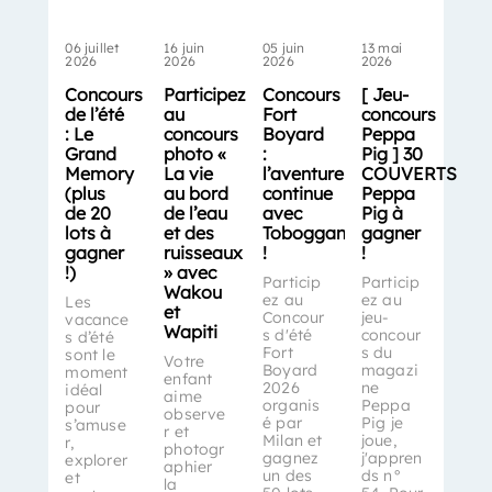
06 juillet
16 juin
05 juin
13 mai
2026
2026
2026
2026
Concours
Participez
Concours
[ Jeu-
de l’été
au
Fort
concours
: Le
concours
Boyard
Peppa
Grand
photo «
:
Pig ] 30
Memory
La vie
l’aventure
COUVERTS
(plus
au bord
continue
Peppa
de 20
de l’eau
avec
Pig à
lots à
et des
Toboggan
gagner
gagner
ruisseaux
!
!
!)
» avec
Particip
Particip
Wakou
ez au
ez au
Les
et
Concour
jeu-
vacance
Wapiti
s d'été
concour
s d’été
Fort
s du
sont le
Votre
Boyard
magazi
moment
enfant
2026
ne
idéal
aime
organis
Peppa
pour
observe
é par
Pig je
s’amuse
r et
Milan et
joue,
r,
photogr
gagnez
j'appren
explorer
aphier
un des
ds n°
et
la