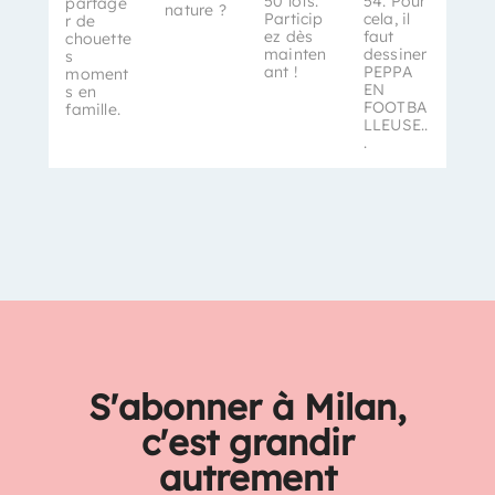
50 lots.
54. Pour
partage
nature ?
Particip
cela, il
r de
ez dès
faut
chouette
mainten
dessiner
s
ant !
PEPPA
moment
EN
s en
FOOTBA
famille.
LLEUSE..
.
S'abonner à Milan,
c'est grandir
autrement