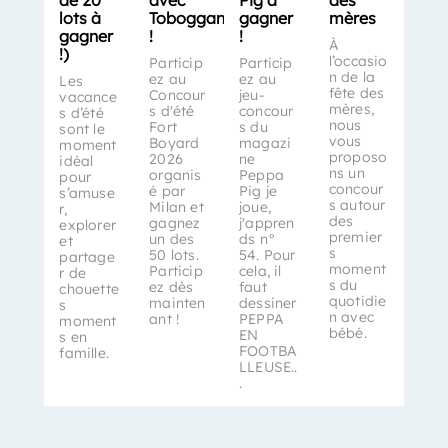
de 20
avec
Pig à
des
lots à
Toboggan
gagner
mères
gagner
!
!
À
!)
l’occasio
Particip
Particip
n de la
ez au
ez au
Les
fête des
Concour
jeu-
vacance
mères,
s d'été
concour
s d’été
nous
Fort
s du
sont le
vous
Boyard
magazi
moment
proposo
2026
ne
idéal
ns un
organis
Peppa
pour
concour
é par
Pig je
s’amuse
s autour
Milan et
joue,
r,
des
gagnez
j'appren
explorer
premier
un des
ds n°
et
s
50 lots.
54. Pour
partage
moment
Particip
cela, il
r de
s du
ez dès
faut
chouette
quotidie
mainten
dessiner
s
n avec
ant !
PEPPA
moment
bébé.
EN
s en
FOOTBA
famille.
LLEUSE..
.