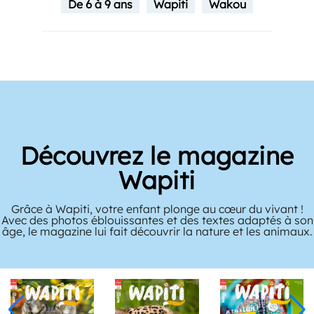
De 6 à 9 ans
Wapiti
Wakou
e
Découvrez le magazin
Wakou
t !
Votre enfant est curieux de nature et s’émerveille dev
à son
les animaux ? Dans Wakou, retrouvez des documenta
maux.
illustrés et des histoires tendres pour faire connaissa
avec les animaux et leurs petits.