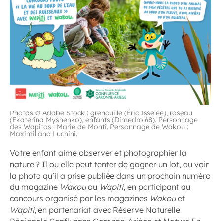
Photos © Adobe Stock : grenouille (Éric Isselée), roseau
(Ekaterina Myshenko), enfants (Dimedrol68). Personnage
des Wapitos : Marie de Monti. Personnage de Wakou :
Maximiliano Luchini.
Votre enfant aime observer et photographier la
nature ? Il ou elle peut tenter de gagner un lot, ou voir
la photo qu’il a prise publiée dans un prochain numéro
du magazine
Wakou
ou
Wapiti
, en participant au
concours organisé par les magazines
Wakou
et
Wapiti
, en partenariat avec Réserve Naturelle
Régionale Confluence Garonne-Ariège et Nature En