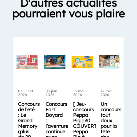
D'autres actualités
pourraient vous plaire
06 juillet
05 juin
13 mai
12 mai
2026
2026
2026
2026
Concours
Concours
[ Jeu-
Un
de l’été
Fort
concours
concours
: Le
Boyard
Peppa
tout
Grand
:
Pig ] 30
doux
Memory
l’aventure
COUVERTS
pour la
(plus
continue
Peppa
fête