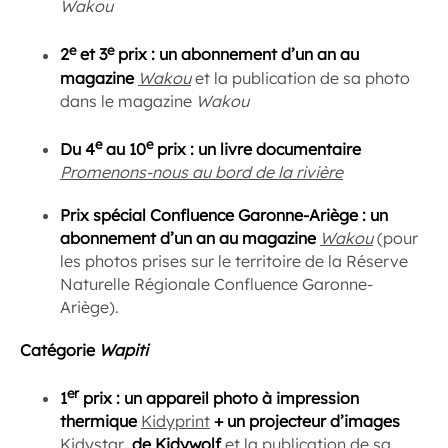
Wakou
e
e
2
et 3
prix : un abonnement d’un an au
magazine
Wakou
et la publication de sa photo
dans le magazine
Wakou
e
e
Du 4
au 10
prix : un livre documentaire
Promenons-nous au bord de la rivière
Prix spécial Confluence Garonne-Ariège : un
abonnement d’un an au magazine
Wakou
(pour
les photos prises sur le territoire de la Réserve
Naturelle Régionale Confluence Garonne-
Ariège).
Catégorie
Wapiti
e
r
1
prix : un appareil
photo à impression
thermique
Kidyprint
+ un projecteur d’images
Kidystar
, de Kidywolf
et la publication de sa