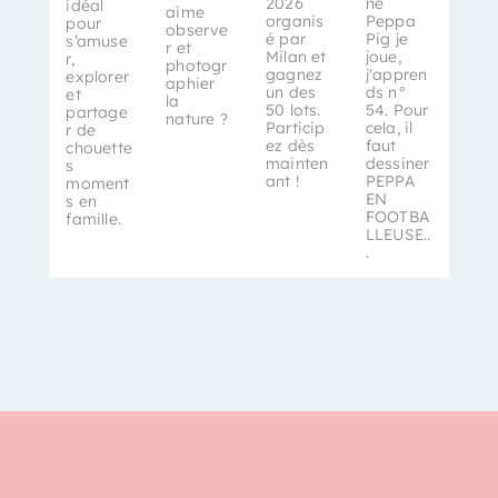
2026
ne
idéal
aime
organis
Peppa
pour
observe
é par
Pig je
s’amuse
r et
Milan et
joue,
r,
photogr
gagnez
j'appren
explorer
aphier
un des
ds n°
et
la
50 lots.
54. Pour
partage
nature ?
Particip
cela, il
r de
ez dès
faut
chouette
mainten
dessiner
s
ant !
PEPPA
moment
EN
s en
FOOTBA
famille.
LLEUSE..
.