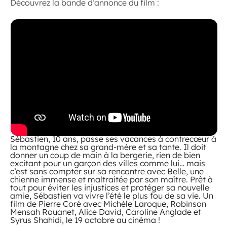
Découvrez la bande d’annonce du film :
Sébastien, 10 ans, passe ses vacances à contrecœur à
la montagne chez sa grand-mère et sa tante. Il doit
donner un coup de main à la bergerie, rien de bien
excitant pour un garçon des villes comme lui… mais
c’est sans compter sur sa rencontre avec Belle, une
chienne immense et maltraitée par son maître. Prêt à
tout pour éviter les injustices et protéger sa nouvelle
amie, Sébastien va vivre l’été le plus fou de sa vie. Un
film de Pierre Coré avec Michèle Laroque, Robinson
Mensah Rouanet, Alice David, Caroline Anglade et
Syrus Shahidi, le 19 octobre au cinéma !