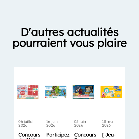
D'autres actualités
pourraient vous plaire
06 juillet
16 juin
05 juin
13 mai
2026
2026
2026
2026
Concours
Participez
Concours
[ Jeu-