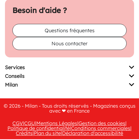
Besoin d'aide ?
Questions fréquentes
Nous contacter
Services
Conseils
Milan
© 2026 - Milan - Tous droits réservés - Magazines conçus
avec ❤ en France
CGV
|
CGU
|
Mentions Légales
|
Gestion des cookies
|
Politique de confidentialité
|
Conditions commerciales
|
Crédits
|
Plan du site
|
Déclaration d'accessibilité