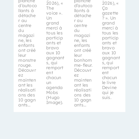
planche
planche
2026), «
2026), «
d’autoco
d’autoco
The
Ça
llants à
llants à
voice ».
gazette
détache
détache
Un
? ». Un
r au
r au
grand
grand
centre
centre
merci à
merci à
du
du
tous les
tous les
magazi
magazi
particip
particip
ne, les
ne, les
ants et
ants et
enfants
enfants
bravo
bravo
ont créé
ont créé
aux 10
aux 10
leur
leur
gagnant
gagnant
monstre
bonhom
s, qui
s, qui
rouge.
me-fleur.
remport
remport
Découvr
Découvr
ent
ent
ez
ez
chacun
chacun
mainten
mainten
un
le livre
ant les
ant les
agenda
Devine
réalisati
réalisati
Mobs
qui je
ons des
ons des
(Hugo
suis.
10 gagn
10 gagn
Image).
ants…
ants…