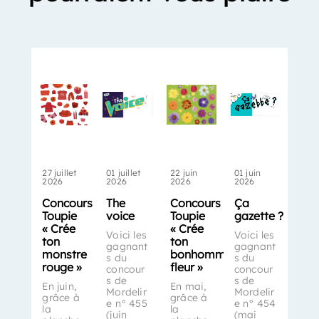
27 juillet
01 juillet
22 juin
01 juin
2026
2026
2026
2026
Concours
The
Concours
Ça
Toupie
voice
Toupie
gazette ?
« Crée
« Crée
Voici les
Voici les
ton
ton
gagnant
gagnant
monstre
bonhomme-
s du
s du
rouge »
fleur »
concour
concour
s de
s de
En juin,
En mai,
Mordelir
Mordelir
grâce à
grâce à
e n° 455
e n° 454
la
la
(juin
(mai