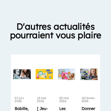
D'autres actualités
pourraient vous plaire
07 juin
13 mai
03 mai
18 février
2026
2026
2026
2026
Babille,
[ Jeu-
Les
Donner