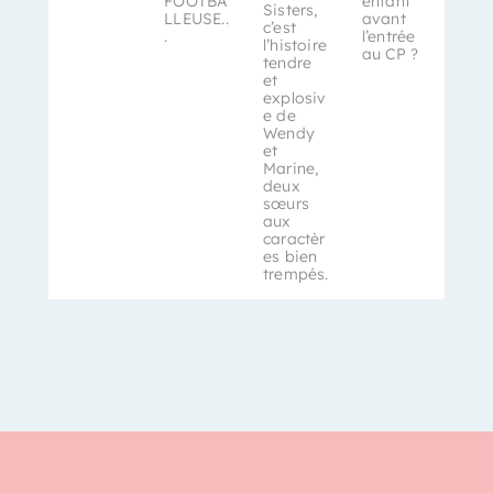
FOOTBA
enfant
Sisters,
LLEUSE..
avant
c’est
.
l’entrée
l’histoire
au CP ?
tendre
et
explosiv
e de
Wendy
et
Marine,
deux
sœurs
aux
caractèr
es bien
trempés.