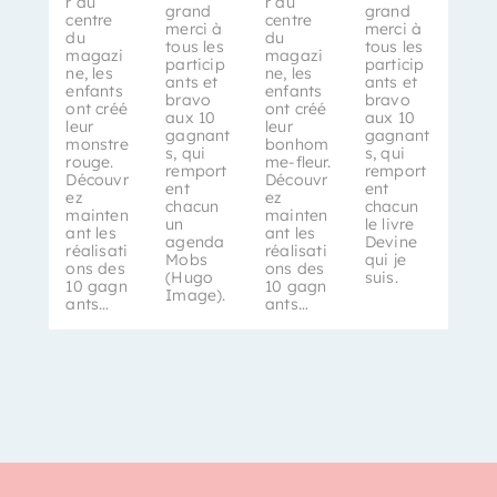
r au
r au
grand
grand
centre
centre
merci à
merci à
du
du
tous les
tous les
magazi
magazi
particip
particip
ne, les
ne, les
ants et
ants et
enfants
enfants
bravo
bravo
ont créé
ont créé
aux 10
aux 10
leur
leur
gagnant
gagnant
monstre
bonhom
s, qui
s, qui
rouge.
me-fleur.
remport
remport
Découvr
Découvr
ent
ent
ez
ez
chacun
chacun
mainten
mainten
un
le livre
ant les
ant les
agenda
Devine
réalisati
réalisati
Mobs
qui je
ons des
ons des
(Hugo
suis.
10 gagn
10 gagn
Image).
ants…
ants…