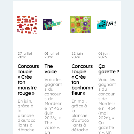
27 juillet
01 juillet
22 juin
01 juin
2026
2026
2026
2026
Concours
The
Concours
Ça
Toupie
voice
Toupie
gazette ?
« Crée
« Crée
Voici les
Voici les
ton
ton
gagnant
gagnant
monstre
bonhomme-
s du
s du
rouge »
fleur »
concour
concour
s de
s de
En juin,
En mai,
Mordelir
Mordelir
grâce à
grâce à
e n° 455
e n° 454
la
la
(juin
(mai
planche
planche
2026), «
2026), «
d’autoco
d’autoco
The
Ça
llants à
llants à
voice ».
gazette
détache
détache
Un
? ». Un