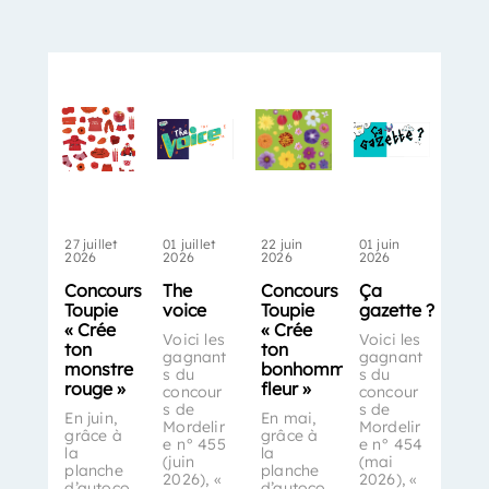
27 juillet
01 juillet
22 juin
01 juin
2026
2026
2026
2026
Concours
The
Concours
Ça
Toupie
voice
Toupie
gazette ?
« Crée
« Crée
Voici les
Voici les
ton
ton
gagnant
gagnant
monstre
bonhomme-
s du
s du
rouge »
fleur »
concour
concour
s de
s de
En juin,
En mai,
Mordelir
Mordelir
grâce à
grâce à
e n° 455
e n° 454
la
la
(juin
(mai
planche
planche
2026), «
2026), «
d’autoco
d’autoco