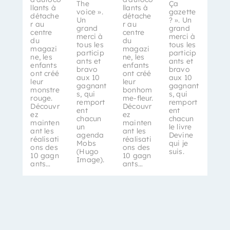
The
Ça
llants à
llants à
voice ».
gazette
détache
détache
Un
? ». Un
r au
r au
grand
grand
centre
centre
merci à
merci à
du
du
tous les
tous les
magazi
magazi
particip
particip
ne, les
ne, les
ants et
ants et
enfants
enfants
bravo
bravo
ont créé
ont créé
aux 10
aux 10
leur
leur
gagnant
gagnant
monstre
bonhom
s, qui
s, qui
rouge.
me-fleur.
remport
remport
Découvr
Découvr
ent
ent
ez
ez
chacun
chacun
mainten
mainten
un
le livre
ant les
ant les
agenda
Devine
réalisati
réalisati
Mobs
qui je
ons des
ons des
(Hugo
suis.
10 gagn
10 gagn
Image).
ants…
ants…