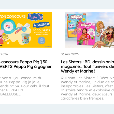
 2026
03 mai 2026
u-concours Peppa Pig ] 30
Les Sisters : BD, dessin ani
ERTS Peppa Pig à gagner
magazine… Tout l’univers de
Wendy et Marine !
cipez au jeu-concours du
Qui sont Les Sisters ? Découv
ine Peppa Pig je joue,
Wendy et Marine, un duo de s
rends n° 54. Pour cela, il faut
inséparables Les Sisters, c’est
iner PEPPA EN
l’histoire tendre et explosive 
BALLEUSE...
Wendy et Marine, deux sœurs
caractères bien trempés.