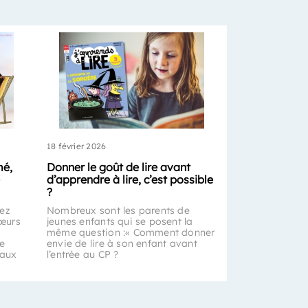
18 février 2026
mé,
Donner le goût de lire avant
d’apprendre à lire, c’est possible
?
rez
Nombreux sont les parents de
œurs
jeunes enfants qui se posent la
même question :« Comment donner
de
envie de lire à son enfant avant
 aux
l’entrée au CP ?