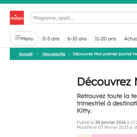
Chargement en cours...
Menu
0-5 ans
6-10 ans
11-20 ans
Actua
Accueil
-
Nouveautés
-
Découvrez Mon premier journal Hel
Découvrez M
Retrouvez toute la t
trimestriel à destina
Kitty.
Publié le
28 janvier 2016
à 17:
Modifié le 07 février 2023 à 1