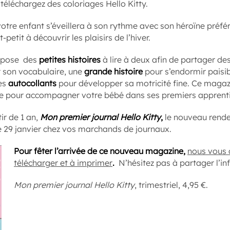
 téléchargez des coloriages Hello Kitty.
votre enfant s’éveillera à son rythme avec son héroïne préfé
-petit à découvrir les plaisirs de l’hiver.
opose des
petites histoires
à lire à deux afin de partager d
r son vocabulaire, une
grande histoire
pour s’endormir paisib
es
autocollants
pour développer sa motricité fine. Ce magazi
nce pour accompagner votre bébé dans ses premiers apprent
ir de 1 an,
Mon premier journal Hello Kitty
,
le nouveau rende
le 29 janvier chez vos marchands de journaux.
Pour fêter l’arrivée de ce nouveau magazine,
nous vous 
télécharger et à imprimer
.
N’hésitez pas à partager l’in
Mon premier journal Hello Kitty
, trimestriel, 4,95 €.