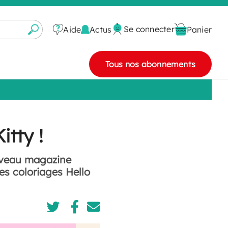
Se connecter
Actus
Aide
Panier
Tous nos abonnements
itty !
ouveau magazine
des coloriages Hello