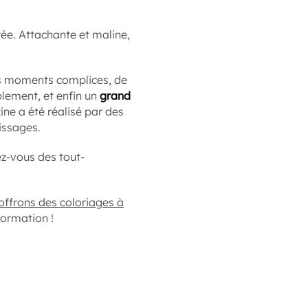
rée. Attachante et maline,
es moments complices, de
lement, et enfin un
grand
ne a été réalisé par des
issages.
z-vous des tout-
offrons des coloriages à
formation !