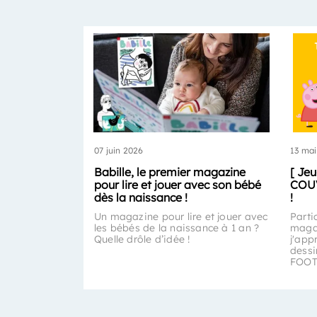
07 juin 2026
13 mai
Babille, le premier magazine
[ Je
pour lire et jouer avec son bébé
COUV
dès la naissance !
!
Un magazine pour lire et jouer avec
Parti
les bébés de la naissance à 1 an ?
magaz
Quelle drôle d’idée !
j'app
dess
FOOT