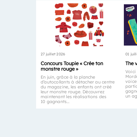
27 juillet 2026
01 juil
Concours Toupie « Crée ton
The 
monstre rouge »
Voici
Morde
En juin, grâce à la planche
voice
d’autocollants à détacher au centre
parti
du magazine, les enfants ont créé
gagna
leur monstre rouge. Découvrez
un a
maintenant les réalisations des
10 gagnants…