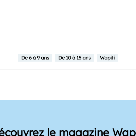
De 6 à 9 ans
De 10 à 15 ans
Wapiti
écouvrez le magazine Wapi