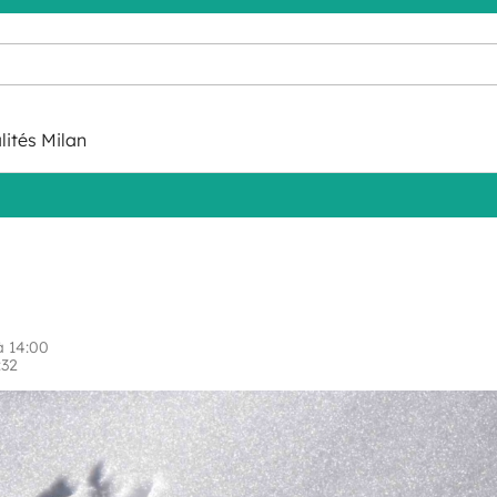
lités Milan
 14:00
:32