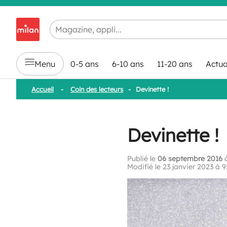
Chargement en cours...
Menu
0-5 ans
6-10 ans
11-20 ans
Actua
Accueil
-
Coin des lecteurs
-
Devinette !
Devinette !
Publié le
06 septembre 2016
à
Modifié le 23 janvier 2023 à 9