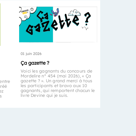
01 juin 2026
Ça gazette ?
Voici les gagnants du concours de
Mordelire n° 454 (mai 2026), « Ça
gazette ? ». Un grand merci à tous
entre
les participants et bravo aux 10
créé
gagnants, qui remportent chacun le
ez
livre Devine qui je suis.
s